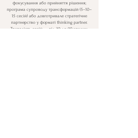
фокусування або прийняття рішення;
програма супроводу трансформацій (5–10–
15 сесій) або довготривале стратегічне
партнерство у форматі thinking partner.
Тривалість сесій — від 30 до 90 хвилин,
залежно від вашої індивідуальної динаміки.
ПРИНЦИПИ
РОБОТИ
Я створюю простір для відкритого
стратегічного діалогу, де ви
досліджуєте цілі, приймаєте
усвідомлені рішення та узгоджуєте
стратегію, дії й цінності. Я спираюся на
ваш досвід і підсилюю його
коучинговими інструментами,