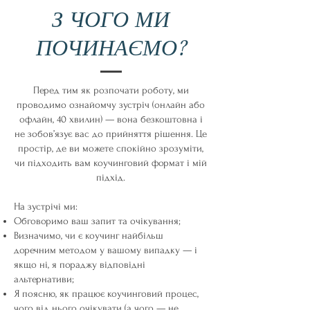
З ЧОГО МИ
ПОЧИНАЄМО?
Перед тим як розпочати роботу, ми
проводимо ознайомчу зустріч (онлайн або
офлайн, 40 хвилин) — вона безкоштовна і
не зобов’язує вас до прийняття рішення. Це
простір, де ви можете спокійно зрозуміти,
чи підходить вам коучинговий формат і мій
підхід.
На зустрічі ми:
Обговоримо ваш запит та очікування;
Визначимо, чи є коучинг найбільш
доречним методом у вашому випадку — і
якщо ні, я пораджу відповідні
альтернативи;
Я поясню, як працює коучинговий процес,
чого від нього очікувати (а чого — не