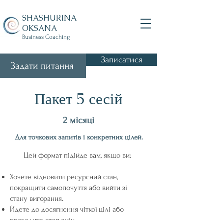
SHASHURINA
OKSANA
Business Coaching
Записатися
Задати питання
Пакет 5 сесій
2
місяці
Для точкових запитів і конкретних цілей.
Цей формат підійде вам, якщо ви:
Хочете відновити ресурсний стан,
покращити самопочуття або вийти зі
стану вигорання.
Йдете до досягнення чіткої цілі або