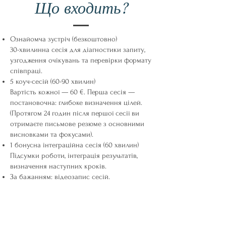
Що входить?
Ознайомча зустріч (безкоштовно)
30-хвилинна сесія для діагностики запиту,
узгодження очікувань та перевірки формату
співпраці.
5 коуч-сесій (60-90 хвилин)
Вартість кожної — 60 €. Перша сесія —
постановочна: глибоке визначення цілей.
(Протягом 24 годин після першої сесії ви
отримаєте письмове резюме з основними
висновками та фокусами).
1 бонусна інтеграційна сесія (60 хвилин)
Підсумки роботи, інтеграція результатів,
визначення наступних кроків.
За бажанням: відеозапис сесій.
Формат