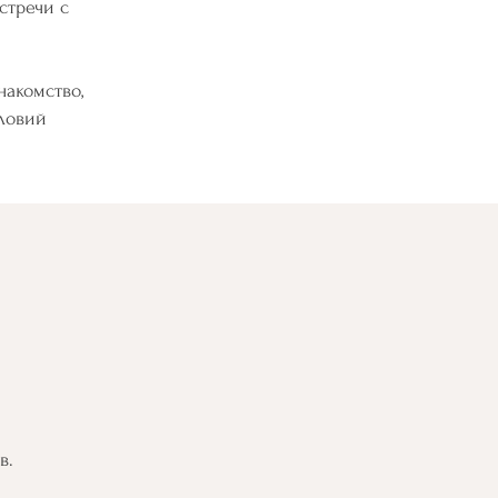
стречи с
накомство,
словий
в.